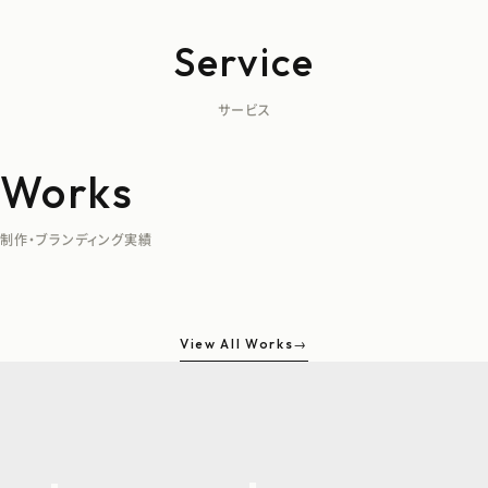
Service
サービス
Works
Web Branding
Brand Design
Recruit Branding
Marketing
株式会社sumai
ひのき住宅
相模組の家
Sunsハウジング 住宅部門
アイフルホーム鳥取
株式会社en’to
制作・ブランディング実績
つくったあとを、育てる
らしさを、ひとつのトーンに
伝わるHPで、選ばれる
想いで、人が集まる
WEBサイト
WEBサイト
WEBサイト
WEBサイト
WEBサイト
WEBサイト
View more
View more
View more
View more
View All Works
→