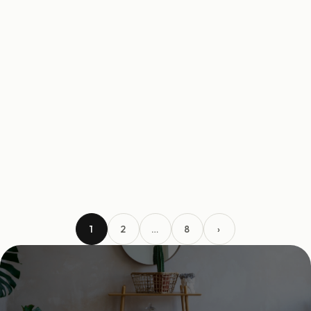
ノスタルジックカンパニー
ノスタルジックカンパニー
近鉄不動産株式会社
平家工房みとも
AQLAS Home
AQLAS Home
新津技建
新津技建
投
1
2
…
8
›
稿
の
ペ
ー