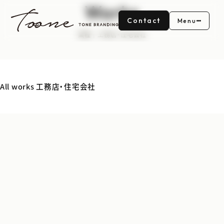
Works
Contact
Menu
業種｜工務店・住宅会社
All works
工務店・住宅会社
株式会社sumai
ひのき住宅
相模組の家
Sunsハウジング 住宅部門
アイフルホーム鳥取