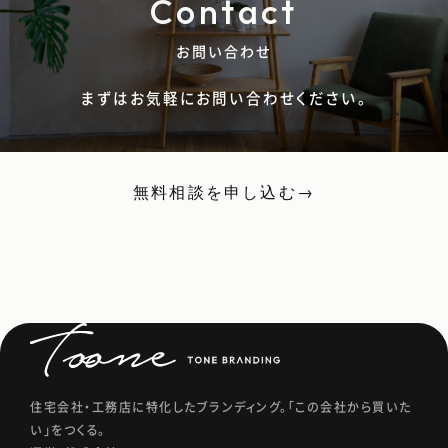
Contact
ジ
送
お問い合わせ
り
まずはお気軽にお問い合わせください。
無料相談を申し込む
→
住宅会社・工務店に特化したブランディング。「この会社から買いた
い」をつくる。